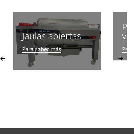
Pr
ver
Jaulas abiertas
Para
Para saber más
vious
Next