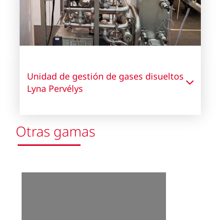
Unidad de gestión de gases disueltos
Lyna Pervélys
Otras gamas