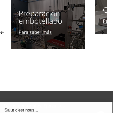
Cla
Preparación
embotellado
Para
vious
Para saber más
Next
Datos personales: Ejerza sus
derechos