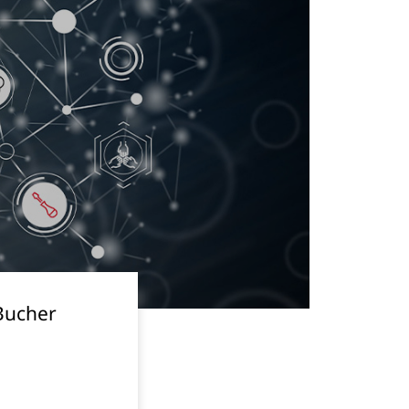
-
x
-
x
-
x
-
x
-
x
x
-
 Bucher