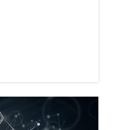
asic
Maxi
x
-
x
-
x
-
-
x