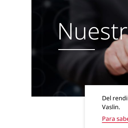
Bucher RPZi
Nuestr
Bucher RPZ et RPX
Bucher RPA
Bucher JLB
Bucher RPM
Bucher XPert ICS
Del rendi
Vaslin.
Para sab