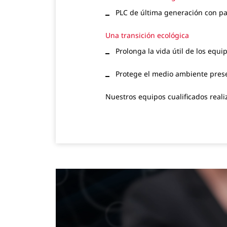
PLC de última generación con panta
Una transición ecológica
Prolonga la vida útil de los equ
Protege el medio ambiente prese
Nuestros equipos cualificados real
Configuraciones
Basic
Bucher XPC
Bucher XPF
Bucher XPlus
Bucher XPert V1 et V2