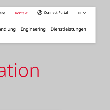
Connect Portal
iere
Kontakt
DE
ur Gleichstellung von Frauen und Männern
andlung
Engineering
Dienstleistungen
ation