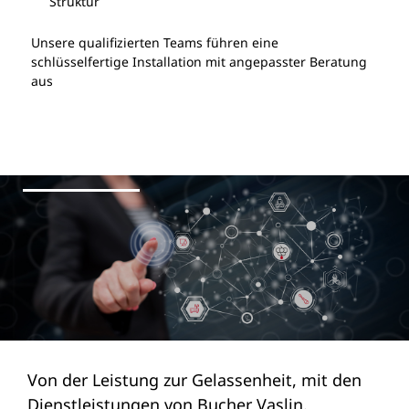
Struktur
Unsere qualifizierten Teams führen eine
schlüsselfertige Installation mit angepasster Beratung
aus
Unsere
Konfigurationen
Dienstleistungen
Basic
Bucher XPC
Retrofit
x
PDF
-
Maxi
Bucher XPF
x
-
Von der Leistung zur Gelassenheit, mit den
Dienstleistungen von Bucher Vaslin.