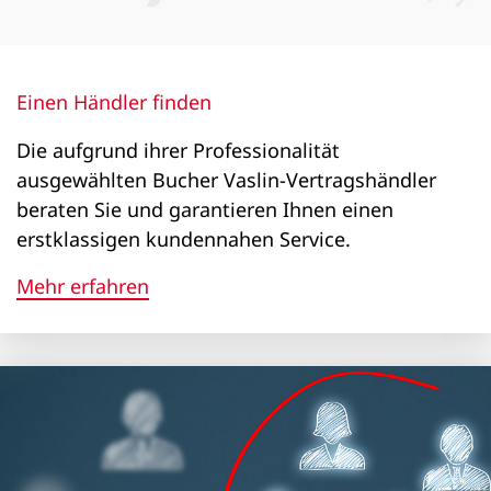
Bucher RPZ et RPX
-
Einen Händler finden
x
Die aufgrund ihrer Professionalität
ausgewählten Bucher Vaslin-Vertragshändler
beraten Sie und garantieren Ihnen einen
Bucher RPA
erstklassigen kundennahen Service.
-
Mehr erfahren
x
Bucher JLB
-
x