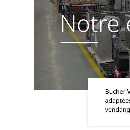
Notre 
Bucher V
adaptées
vendange 