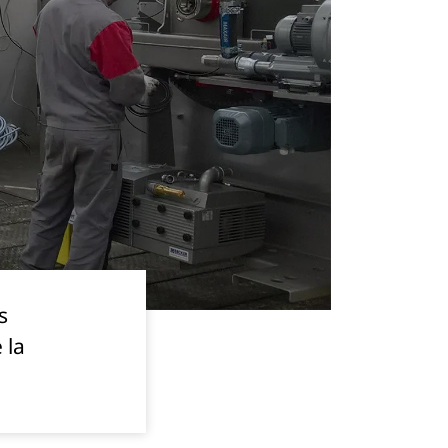
s
 la