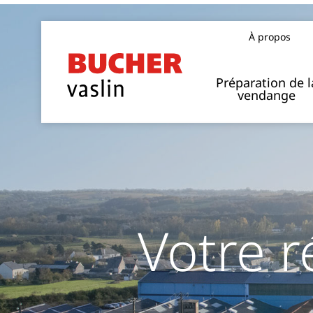
À propos
Notre implantation dans le monde
Préparation de l
vendange
Votre r