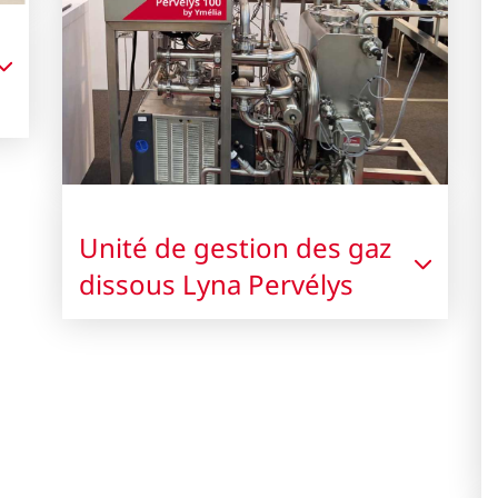
Unité de gestion des gaz
dissous Lyna Pervélys