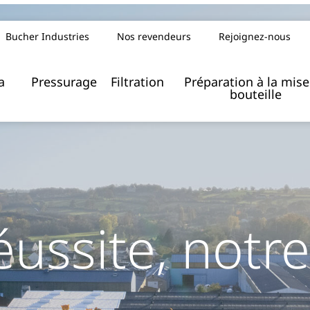
Bucher Industries
Nos revendeurs
Rejoignez-nous
Index de l’égalité femmes/hommes
a
Pressurage
Filtration
Préparation à la mise
bouteille
éussite, notre