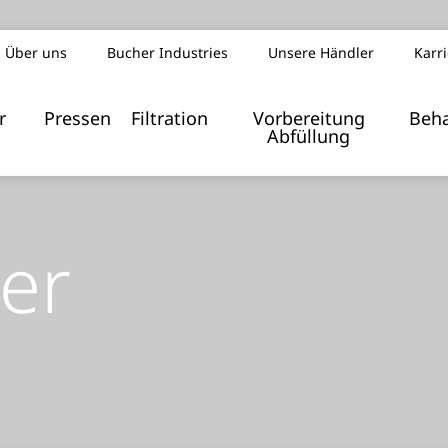
Über uns
Bucher Industries
Unsere Händler
Karr
Index z
r
Pressen
Filtration
Vorbereitung
Beh
Abfüllung
er