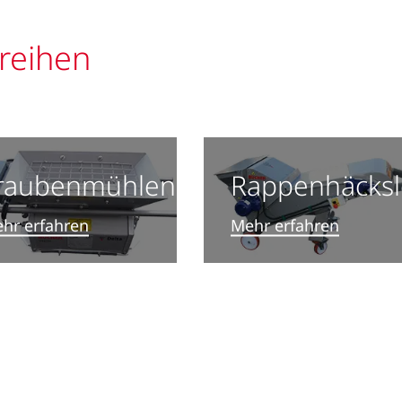
reihen
raubenmühlen
Rappenhäcksl
hr erfahren
Mehr erfahren