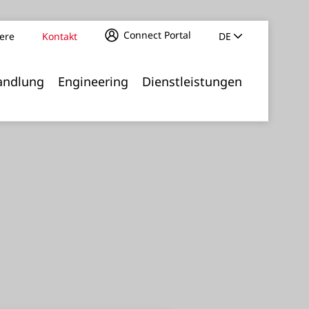
Connect Portal
iere
Kontakt
DE
ur Gleichstellung von Frauen und Männern
andlung
Engineering
Dienstleistungen