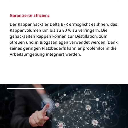
Garantierte Effizienz
Der Rappenhäcksler Delta BFR ermöglicht es Ihnen, das
Rappenvolumen um bis zu 80 % zu verringern. Die
gehäckselten Rappen können zur Destillation, zum
Streuen und in Biogasanlagen verwendet werden. Dank
seines geringen Platzbedarfs kann er problemlos in die
Arbeitsumgebung integriert werden.
Unsere
Dienstleistungen
Trichter
Technische Eigenschaften
Maximaler Durchsatz bei ganzen Trauben
Rappenhäcksler Delta BFR
PDF
(t/h)*
12