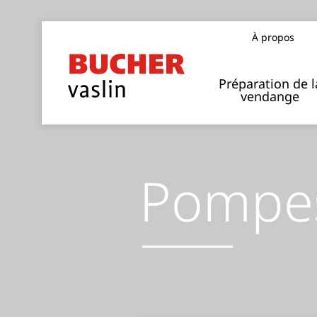
À propos
Notre implantation dans le monde
Préparation de l
vendange
Pompe