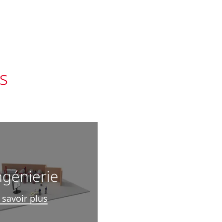
s
ngénierie
 savoir plus