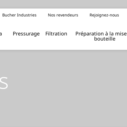
Bucher Industries
Nos revendeurs
Rejoignez-nous
Index de l’égalité femmes/hommes
a
Pressurage
Filtration
Préparation à la mise
bouteille
s