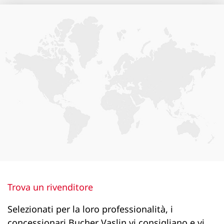
1244
1244
1244
Larghezza (mm)
630
630
630
630
800
Trova un rivenditore
800
Selezionati per la loro professionalità, i
concessionari Bucher Vaslin vi consigliano e vi