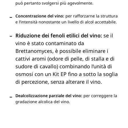
può pertanto svolgersi più agevolmente.
Concentrazione del vino:
per rafforzarne la struttura
e l’intensità nonostante un livello di alcol accettabile.
Riduzione dei fenoli etilici del vino:
se il
vino è stato contaminato da
Brettanomyces, è possibile eliminare i
cattivi aromi (odore di pelle, di stalla e di
sudore di cavallo) combinando l’unità di
osmosi con un Kit EP fino a sotto la soglia
di percezione, senza alterare il vino.
Dealcolizzazione parziale del vino:
per correggere la
gradazione alcolica del vino.
Catalogo Flavy 2024
I nostri servizi
Controllore di portata speciale
Caratteristiche tecniche
PDF