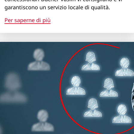
Altezza (mm)
garantiscono un servizio locale di qualità.
1216
Per saperne di più
1216
1295
1455
1626
1786