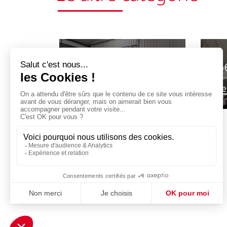
S
Preparazione
all'imbottigliamento
Pe
Previous
Per saperne di più