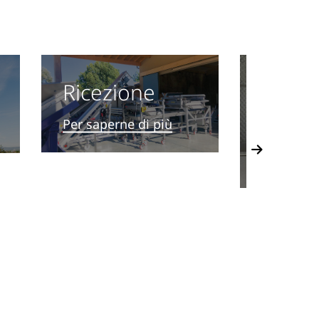
Ricezione
Filtra
Per saperne di più
Per saper
Next