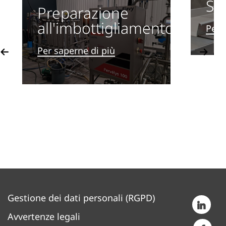
Se
Preparazione
all'imbottigliamento
Per 
vious
Per saperne di più
Next
Gestione dei dati personali (RGPD)
Avvertenze legali