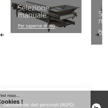
Selezione
Se
manuale
me
Per saperne di più
vious
Per 
Next
Gestione dei dati personali (RGPD)