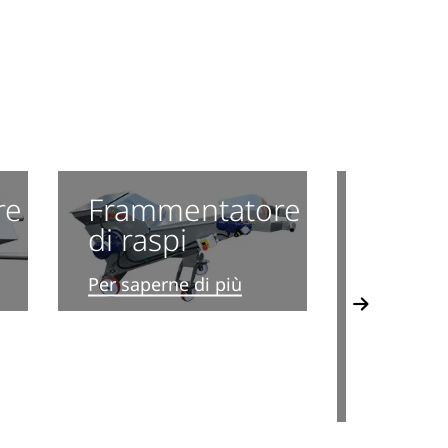
re
Frammentatore
di raspi
Ingeg
Per saperne di più
Per saper
Next