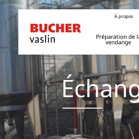
À propos
Notre implantation dans le monde
Préparation de l
vendange
Échang