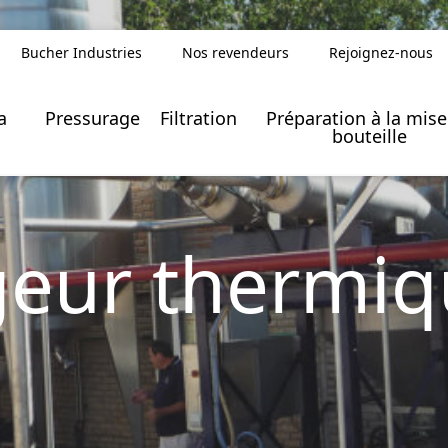
Bucher Industries
Nos revendeurs
Rejoignez-nous
Index de l’égalité femmes/hom
a
Pressurage
Filtration
Préparation à la mise
bouteille
eur thermiq