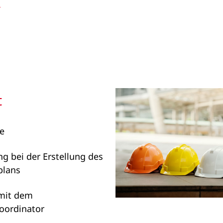
E
t
se
g bei der Erstellung des
plans
 mit dem
koordinator