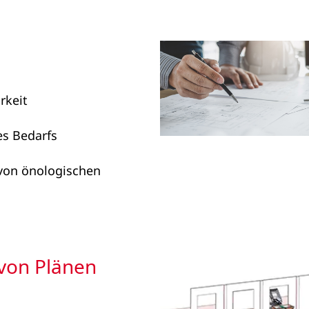
rkeit
es Bedarfs
 von önologischen
 von Plänen