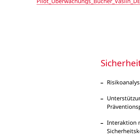
Pilot_Überwachungs_Bucher_Vaslin_D
Sicherhei
Risikoanaly
Unterstützun
Präventions
Interaktion
Sicherheits