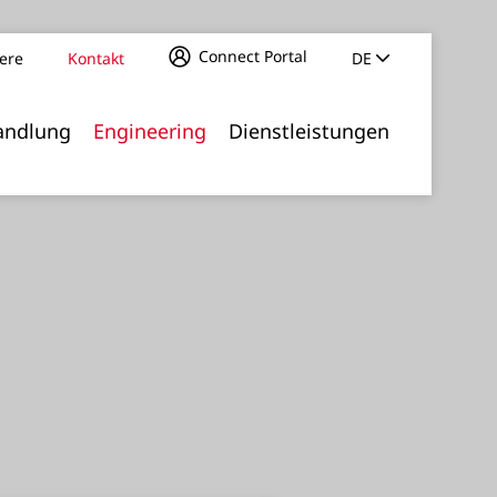
Connect Portal
iere
Kontakt
DE
ur Gleichstellung von Frauen und Männern
andlung
Engineering
Dienstleistungen